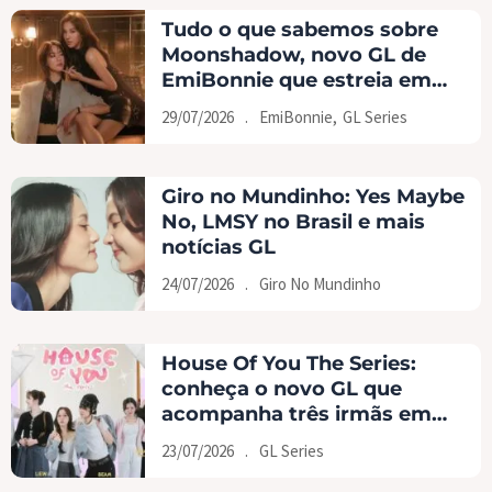
Tudo o que sabemos sobre
Moonshadow, novo GL de
EmiBonnie que estreia em
agosto
29/07/2026
.
EmiBonnie
,
GL Series
Giro no Mundinho: Yes Maybe
No, LMSY no Brasil e mais
notícias GL
24/07/2026
.
Giro No Mundinho
House Of You The Series:
conheça o novo GL que
acompanha três irmãs em
busca do amor
23/07/2026
.
GL Series