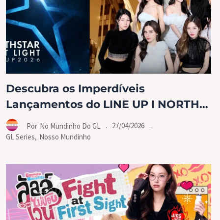
Descubra os Imperdíveis
Lançamentos do LINE UP I NORTH
STAR que Estão por Vir!
.
27/04/2026
.
Por
No Mundinho Do GL
GL Series
,
Nosso Mundinho