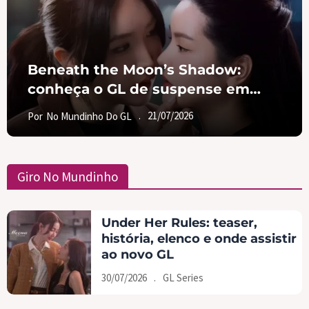
Beneath the Moon’s Shadow:
conheça o GL de suspense em
formato vertical que conquistou o
.
21/07/2026
Por
No Mundinho Do GL
TikTok
Giro No Mundinho
Under Her Rules: teaser,
história, elenco e onde assistir
ao novo GL
30/07/2026
.
GL Series