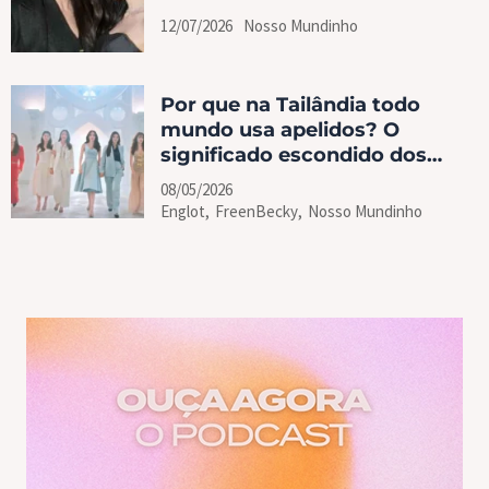
12/07/2026
Nosso Mundinho
Por que na Tailândia todo
mundo usa apelidos? O
significado escondido dos
nomes em 4 Elements
08/05/2026
Englot
,
FreenBecky
,
Nosso Mundinho