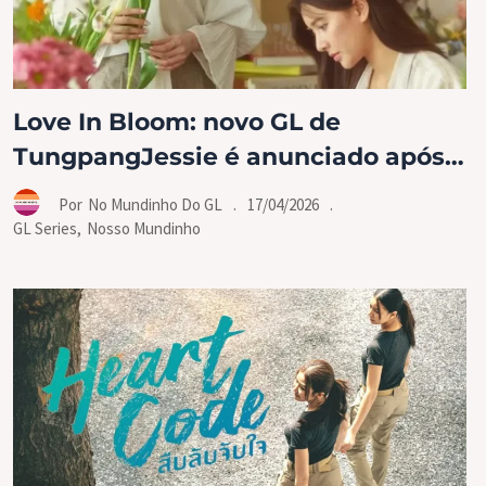
Love In Bloom: novo GL de
TungpangJessie é anunciado após
sucesso de Heart Code
.
17/04/2026
.
Por
No Mundinho Do GL
GL Series
,
Nosso Mundinho