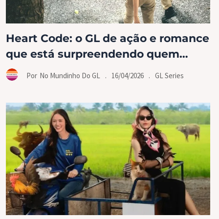
Heart Code: o GL de ação e romance
que está surpreendendo quem
decidiu dar uma chance
.
16/04/2026
.
GL Series
Por
No Mundinho Do GL