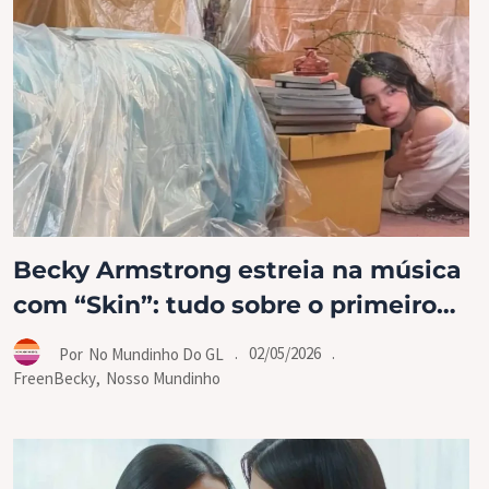
Becky Armstrong estreia na música
com “Skin”: tudo sobre o primeiro
single da atriz
.
02/05/2026
.
Por
No Mundinho Do GL
FreenBecky
,
Nosso Mundinho