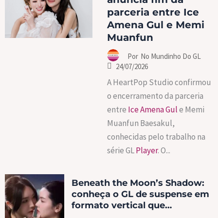
parceria entre Ice
Amena Gul e Memi
Muanfun
Por
No Mundinho Do GL
24/07/2026
A HeartPop Studio confirmou
o encerramento da parceria
entre
Ice Amena Gul
e Memi
Muanfun Baesakul,
conhecidas pelo trabalho na
série GL
Player
. O...
Beneath the Moon’s Shadow:
conheça o GL de suspense em
formato vertical que
conquistou o TikTok