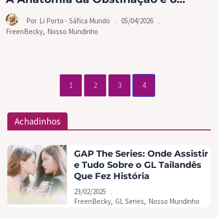
Alvorecer de um Ícone Global
.
05/04/2026
.
Por
Li Porto - Sáfica Mundo
FreenBecky
,
Nosso Mundinho
1
2
3
4
Achadinhos
GAP The Series: Onde Assistir
e Tudo Sobre o GL Tailandês
Que Fez História
23/02/2025
.
FreenBecky
,
GL Series
,
Nosso Mundinho