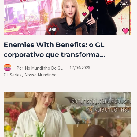
Enemies With Benefits: o GL
corporativo que transforma
rivalidade em desejo
.
17/04/2026
.
Por
No Mundinho Do GL
GL Series
,
Nosso Mundinho