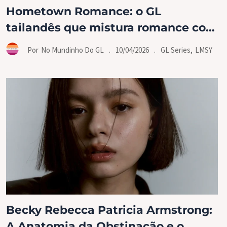
Hometown Romance: o GL
tailandês que mistura romance com
LMSY na fazenda
.
10/04/2026
.
GL Series
,
LMSY
Por
No Mundinho Do GL
Becky Rebecca Patricia Armstrong:
A Anatomia da Obstinação e o