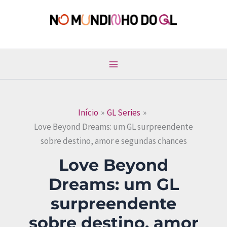
Ir
para
No Mundinho do GL
o
conteúdo
Início
GL Series
Love Beyond Dreams: um GL surpreendente
sobre destino, amor e segundas chances
Love Beyond
Dreams: um GL
surpreendente
sobre destino, amor