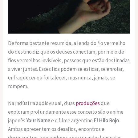
De forma bastante resumida, a lenda do fio vermelho
do destino diz que os deuses conectam, por meio de
fios vermelhos invisíveis, pessoas que estão destinadas
a viver juntas. Esses fios podem se esticar, se enrolar,
enfraquecer ou fortalecer, mas nunca, jamais, se
rompem.
Na indústria audiovisual, duas
produções
que
exploram profundamente esse conceito são o anime
japonês
Your Name
e o filme argentino
El Hilo Rojo
.
Ambas apresentam os desafios, encontros e
desencontros que podem surgir quando duas vidas