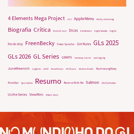
4 Elements Mega Project
AppleMimu
23.5
Becky Armstrong
Biografia
Crítica
Dicas
Denied Love
EmiBonnie
Engfa Waraha
Englot
GLs 2025
FreenBecky
Girl Rules
fim do ship
Freen Sarocha
GL Series
GLs 2026
GMMTV
Harmony Secret
JanJingjing
JuneMewnich
NamneungNoey
LingOrm
LMSY
MewRenee
MilkLove
Motion Minds
Resumo
Salmon
NineStar
Reverse With Me
Queendom
ShellyPundao
Us the Series
ViewMim
Whale Store