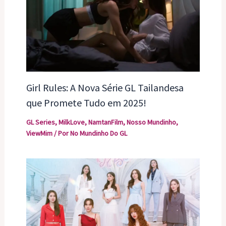
Girl Rules: A Nova Série GL Tailandesa
que Promete Tudo em 2025!
GL Series
,
MilkLove
,
NamtanFilm
,
Nosso Mundinho
,
ViewMim
/ Por
No Mundinho Do GL