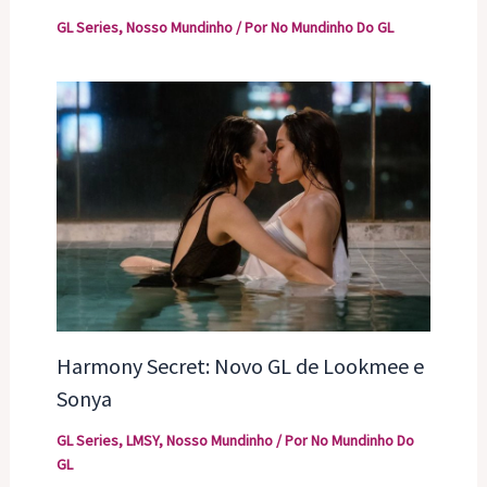
GL Series
,
Nosso Mundinho
/ Por
No Mundinho Do GL
Harmony Secret: Novo GL de Lookmee e
Sonya
GL Series
,
LMSY
,
Nosso Mundinho
/ Por
No Mundinho Do
GL