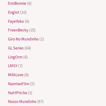
EmiBonnie
(6)
Englot
(10)
FayeYoko
(6)
FreenBecky
(25)
Giro No Mundinho
(2)
GL Series
(64)
LingOrm
(6)
LMSY
(7)
MilkLove
(8)
NamtanFilm
(5)
NattPitcha
(3)
Nosso Mundinho
(87)