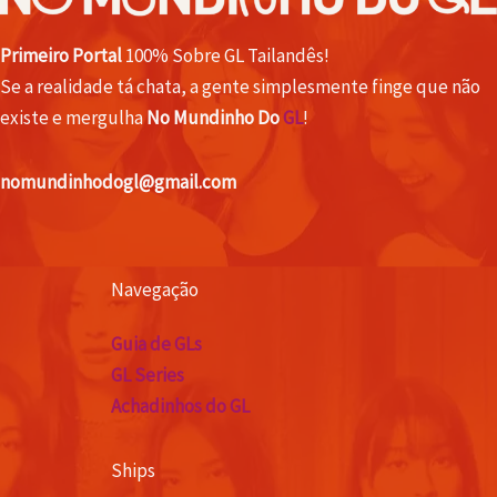
Primeiro Portal
100% Sobre GL Tailandês!
Se a realidade tá chata, a gente simplesmente finge que não
existe e mergulha
No Mundinho Do
GL
!
nomundinhodogl@gmail.com
Navegação
Guia de GLs
GL Series
Achadinhos do GL
Ships