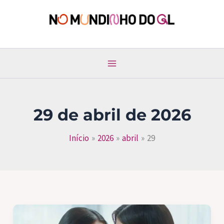
Ir
para
No Mundinho do GL
o
conteúdo
29 de abril de 2026
Início
2026
abril
29