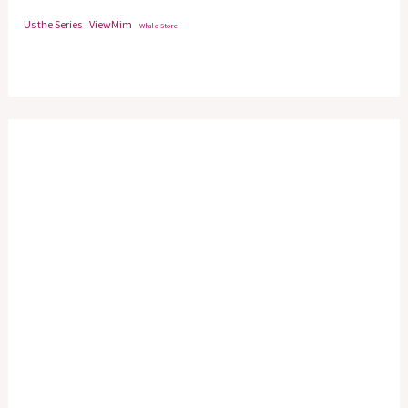
Us the Series
ViewMim
Whale Store