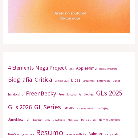
4 Elements Mega Project
AppleMimu
23.5
Becky Armstrong
Biografia
Crítica
Dicas
Denied Love
EmiBonnie
Engfa Waraha
Englot
GLs 2025
FreenBecky
Girl Rules
fim do ship
Freen Sarocha
GL Series
GLs 2026
GMMTV
Harmony Secret
JanJingjing
JuneMewnich
NamneungNoey
LingOrm
LMSY
MewRenee
MilkLove
Motion Minds
Resumo
Salmon
NineStar
Reverse With Me
Queendom
ShellyPundao