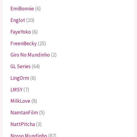
EmiBonnie
(6)
Englot
(10)
FayeYoko
(6)
FreenBecky
(25)
Giro No Mundinho
(2)
GL Series
(64)
LingOrm
(6)
LMSY
(7)
MilkLove
(8)
NamtanFilm
(5)
NattPitcha
(3)
Nosso Mundinho
(87)