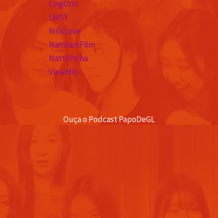
LingOrm
LMSY
MilkLove
NamtamFilm
NattPitcha
ViewMin
Ouça o Podcast PapoDeGL