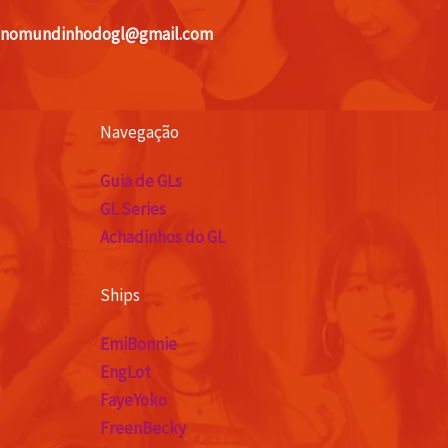
nomundinhodogl@gmail.com
Navegação
Guia de GLs
GL Series
Achadinhos do GL
Ships
EmiBonnie
EngLot
FayeYoko
FreenBecky