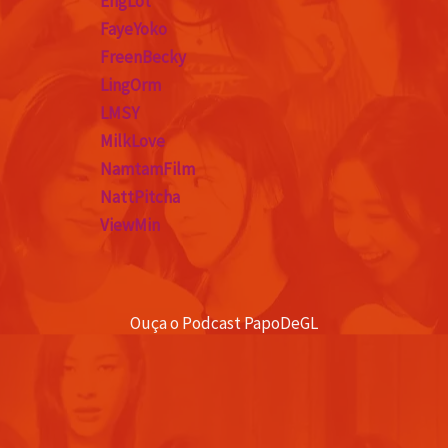
EngLot
FayeYoko
FreenBecky
LingOrm
LMSY
MilkLove
NamtamFilm
NattPitcha
ViewMin
Ouça o Podcast PapoDeGL