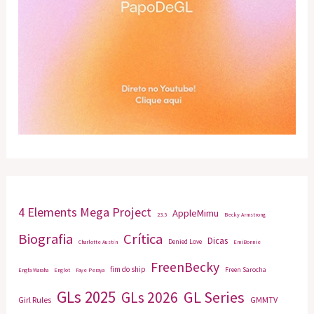
4 Elements Mega Project
AppleMimu
23.5
Becky Armstrong
Biografia
Crítica
Dicas
Denied Love
Charlotte Austin
EmiBonnie
FreenBecky
fim do ship
Freen Sarocha
Engfa Waraha
Englot
Faye Peraya
GLs 2025
GL Series
GLs 2026
Girl Rules
GMMTV