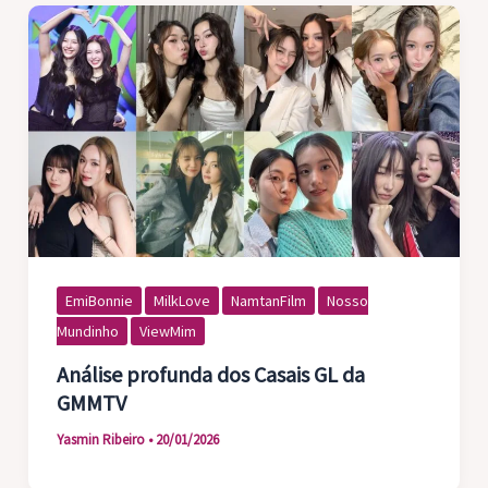
EmiBonnie
MilkLove
NamtanFilm
Nosso
Mundinho
ViewMim
Análise profunda dos Casais GL da
GMMTV
Yasmin Ribeiro
•
20/01/2026