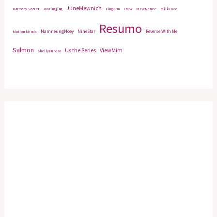
JuneMewnich
Harmony Secret
JanJingjing
LingOrm
LMSY
MewRenee
MilkLove
Resumo
NamneungNoey
NineStar
Reverse With Me
Motion Minds
Salmon
Us the Series
ViewMim
ShellyPundao