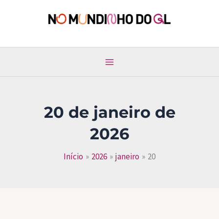
Ir
para
No Mundinho do GL
o
conteúdo
20 de janeiro de
2026
Início
2026
janeiro
20