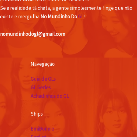
Se a realidade tá chata, a gente simplesmente finge que não
existe e mergulha
No Mundinho Do
GL
!
nomundinhodogl@gmail.com
Navegação
Guia de GLs
GL Series
Achadinhos do GL
Ships
EmiBonnie