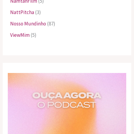
NamtanFilm
(5)
NattPitcha
(3)
Nosso Mundinho
(87)
ViewMim
(5)