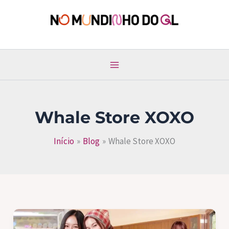
Ir
para
No Mundinho do GL
o
conteúdo
Whale Store XOXO
Início
Blog
Whale Store XOXO