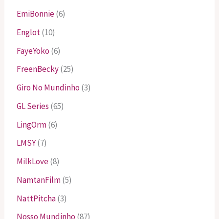
EmiBonnie
(6)
Englot
(10)
FayeYoko
(6)
FreenBecky
(25)
Giro No Mundinho
(3)
GL Series
(65)
LingOrm
(6)
LMSY
(7)
MilkLove
(8)
NamtanFilm
(5)
NattPitcha
(3)
Nosso Mundinho
(87)