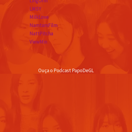
LingOrm
LMSY
MilkLove
NamtamFilm
NattPitcha
ViewMin
Ouça o Podcast PapoDeGL