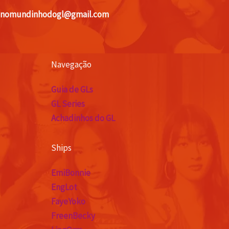
nomundinhodogl@gmail.com
Navegação
Guia de GLs
GL Series
Achadinhos do GL
Ships
EmiBonnie
EngLot
FayeYoko
FreenBecky