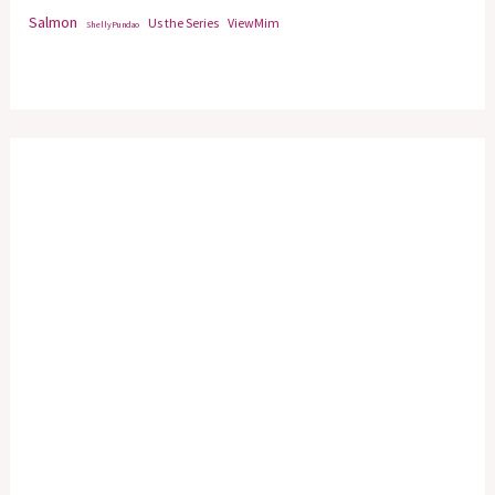
Salmon
Us the Series
ViewMim
ShellyPundao