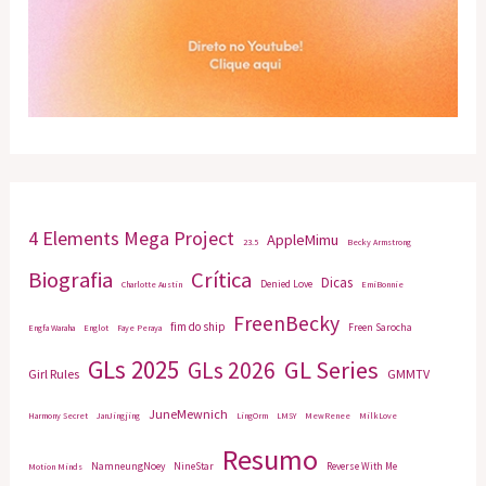
4 Elements Mega Project
AppleMimu
23.5
Becky Armstrong
Biografia
Crítica
Dicas
Denied Love
Charlotte Austin
EmiBonnie
FreenBecky
fim do ship
Freen Sarocha
Engfa Waraha
Englot
Faye Peraya
GLs 2025
GL Series
GLs 2026
Girl Rules
GMMTV
JuneMewnich
Harmony Secret
JanJingjing
LingOrm
LMSY
MewRenee
MilkLove
Resumo
NamneungNoey
NineStar
Reverse With Me
Motion Minds