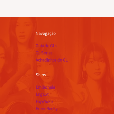
Navegação
Guia de GLs
GL Series
Achadinhos do GL
Ships
EmiBonnie
EngLot
FayeYoko
FreenBecky