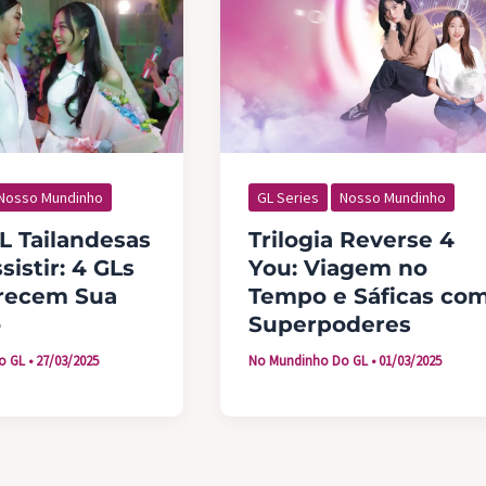
Nosso Mundinho
GL Series
Nosso Mundinho
L Tailandesas
Trilogia Reverse 4
istir: 4 GLs
You: Viagem no
recem Sua
Tempo e Sáficas co
o
Superpoderes
o GL
•
27/03/2025
No Mundinho Do GL
•
01/03/2025