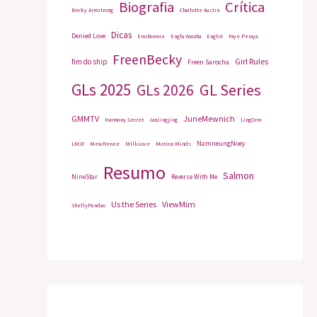
Biografia
Crítica
Becky Armstrong
Charlotte Austin
Dicas
Denied Love
EmiBonnie
Engfa Waraha
Englot
Faye Peraya
FreenBecky
Girl Rules
fim do ship
Freen Sarocha
GLs 2025
GL Series
GLs 2026
GMMTV
JuneMewnich
Harmony Secret
JanJingjing
LingOrm
NamneungNoey
LMSY
MewRenee
MilkLove
Motion Minds
Resumo
Salmon
NineStar
Reverse With Me
Us the Series
ViewMim
ShellyPundao