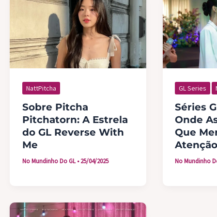
GL Series
NattPitcha
Séries G
Sobre Pitcha
Onde Ass
Pitchatorn: A Estrela
Que Me
do GL Reverse With
Atençã
Me
No Mundinho D
No Mundinho Do GL
•
25/04/2025