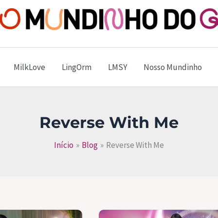
Mundinho do GL
MilkLove
LingOrm
LMSY
Nosso Mundinho
Reverse With Me
Início
Blog
Reverse With Me