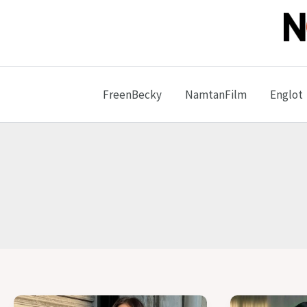
Ir
para
o
No 
conteúdo
FreenBecky
NamtanFilm
Englot