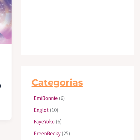
Categorias
m
EmiBonnie
(6)
Englot
(10)
FayeYoko
(6)
FreenBecky
(25)