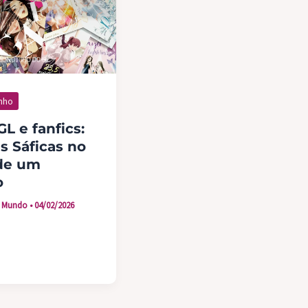
nho
GL e fanfics:
s Sáficas no
de um
o
ca Mundo
•
04/02/2026