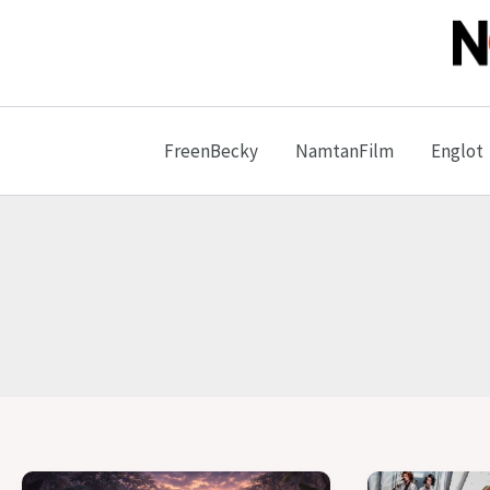
Ir
para
o
No 
conteúdo
FreenBecky
NamtanFilm
Englot