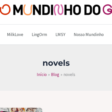
Mundinho do GL
MilkLove
LingOrm
LMSY
Nosso Mundinho
novels
Início
Blog
novels