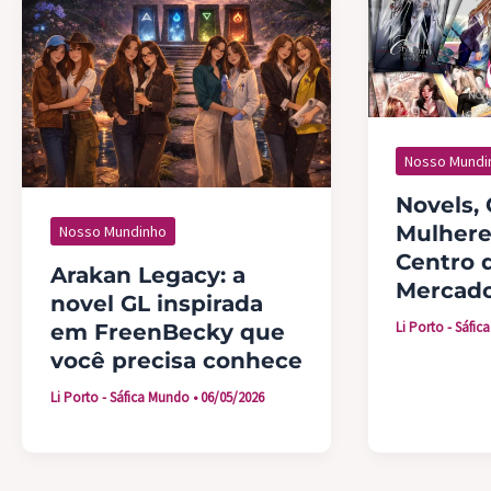
Nosso Mundi
Novels, 
Mulhere
Nosso Mundinho
Centro 
Arakan Legacy: a
Mercad
novel GL inspirada
Li Porto - Sáfi
em FreenBecky que
você precisa conhece
Li Porto - Sáfica Mundo
•
06/05/2026