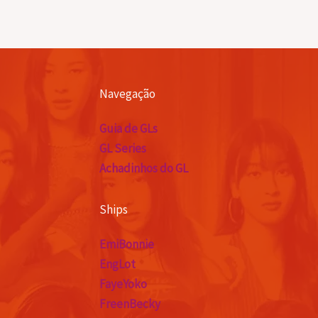
Navegação
Guia de GLs
GL Series
Achadinhos do GL
Ships
EmiBonnie
EngLot
FayeYoko
FreenBecky