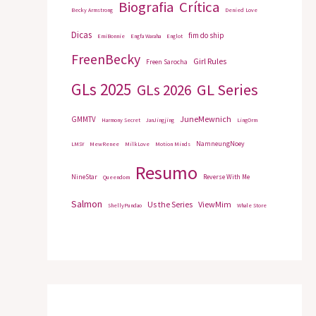
Biografia
Crítica
Becky Armstrong
Denied Love
Dicas
fim do ship
EmiBonnie
Engfa Waraha
Englot
FreenBecky
Girl Rules
Freen Sarocha
GLs 2025
GL Series
GLs 2026
JuneMewnich
GMMTV
Harmony Secret
JanJingjing
LingOrm
NamneungNoey
LMSY
MewRenee
MilkLove
Motion Minds
Resumo
NineStar
Reverse With Me
Queendom
Salmon
Us the Series
ViewMim
ShellyPundao
Whale Store