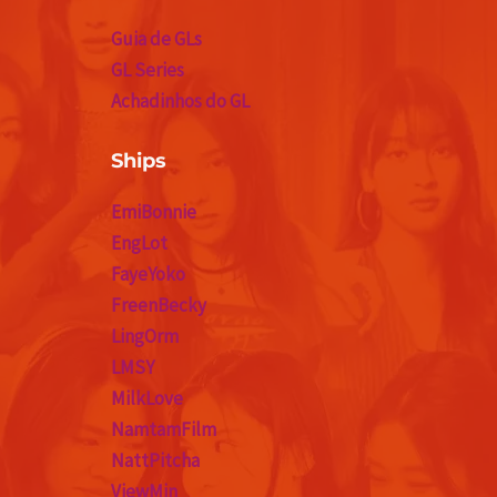
Guia de GLs
GL Series
Achadinhos do GL
Ships
EmiBonnie
EngLot
FayeYoko
FreenBecky
LingOrm
LMSY
MilkLove
NamtamFilm
NattPitcha
ViewMin