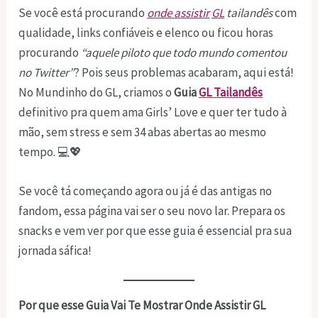
Se você está procurando
onde assistir
GL
tailandês
com
qualidade, links confiáveis e elenco ou ficou horas
procurando
“aquele piloto que todo mundo comentou
no Twitter”
? Pois seus problemas acabaram, aqui está!
No Mundinho do GL, criamos o
Guia
GL Tailandês
definitivo pra quem ama Girls’ Love e quer ter tudo à
mão, sem stress e sem 34 abas abertas ao mesmo
tempo. 💻💖
Se você tá começando agora ou já é das antigas no
fandom, essa página vai ser o seu novo lar. Prepara os
snacks e vem ver por que esse guia é essencial pra sua
jornada sáfica!
Por que esse Guia Vai Te Mostrar Onde Assistir GL