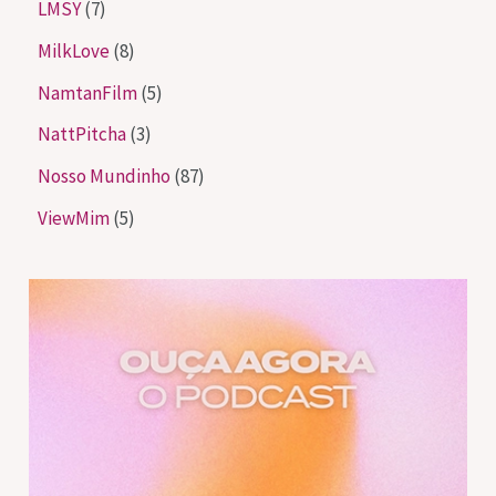
LMSY
(7)
MilkLove
(8)
NamtanFilm
(5)
NattPitcha
(3)
Nosso Mundinho
(87)
ViewMim
(5)