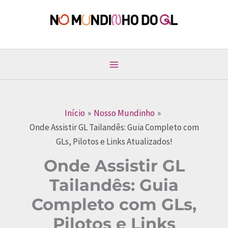
Ir
para
No Mundinho do GL
o
conteúdo
Início
Nosso Mundinho
Onde Assistir GL Tailandês: Guia Completo com
GLs, Pilotos e Links Atualizados!
Onde Assistir GL
Tailandês: Guia
Completo com GLs,
Pilotos e Links