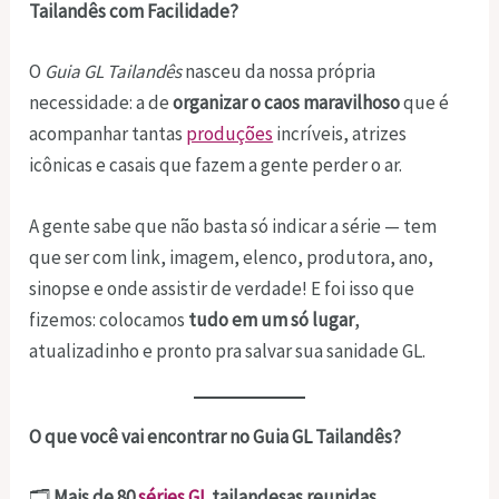
Tailandês com Facilidade?
O
Guia GL Tailandês
nasceu da nossa própria
necessidade: a de
organizar o caos maravilhoso
que é
acompanhar tantas
produções
incríveis, atrizes
icônicas e casais que fazem a gente perder o ar.
A gente sabe que não basta só indicar a série — tem
que ser com link, imagem, elenco, produtora, ano,
sinopse e onde assistir de verdade! E foi isso que
fizemos: colocamos
tudo em um só lugar
,
atualizadinho e pronto pra salvar sua sanidade GL.
O que você vai encontrar no Guia GL Tailandês?
🗂️
Mais de 80
séries GL
tailandesas reunidas