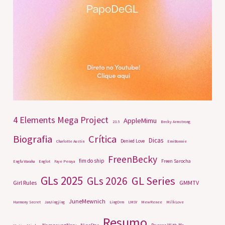
4 Elements Mega Project
AppleMimu
23.5
Becky Armstrong
Biografia
Crítica
Dicas
Denied Love
Charlotte Austin
EmiBonnie
FreenBecky
fim do ship
Freen Sarocha
Engfa Waraha
Englot
Faye Peraya
GLs 2025
GL Series
GLs 2026
Girl Rules
GMMTV
JuneMewnich
Harmony Secret
JanJingjing
LingOrm
LMSY
MewRenee
MilkLove
Resumo