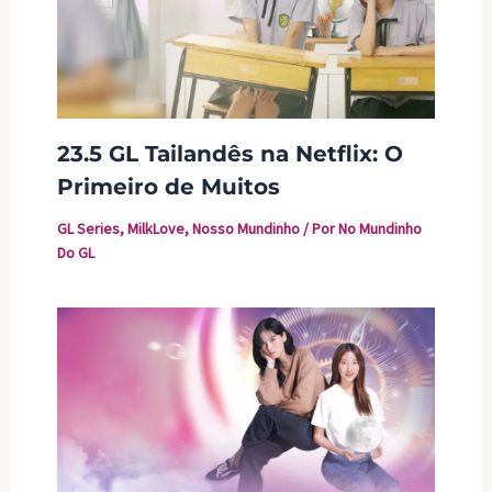
23.5 GL Tailandês na Netflix: O
Primeiro de Muitos
GL Series
,
MilkLove
,
Nosso Mundinho
/ Por
No Mundinho
Do GL