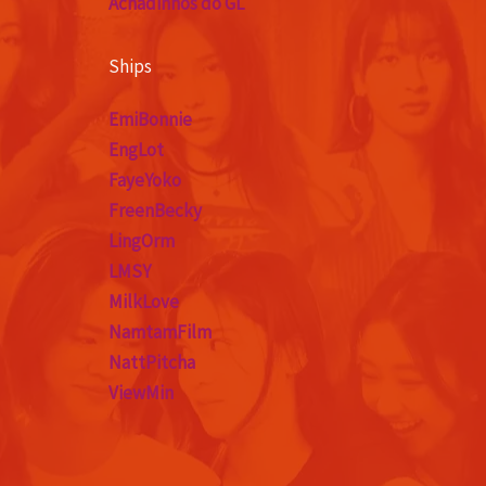
Achadinhos do GL
Ships
EmiBonnie
EngLot
FayeYoko
FreenBecky
LingOrm
LMSY
MilkLove
NamtamFilm
NattPitcha
ViewMin