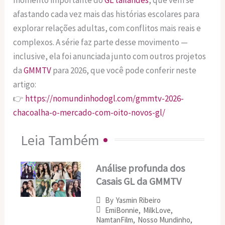
afastando cada vez mais das histórias escolares para
explorar relações adultas, com conflitos mais reais e
complexos. A série faz parte desse movimento —
inclusive, ela foi anunciada junto com outros projetos
da
GMMTV
para 2026, que você pode conferir neste
artigo:
👉
https://nomundinhodogl.com/gmmtv-2026-
chacoalha-o-mercado-com-oito-novos-gl/
Leia Também
Análise profunda dos
Casais GL da GMMTV
By
Yasmin Ribeiro
EmiBonnie
,
MilkLove
,
NamtanFilm
,
Nosso Mundinho
,