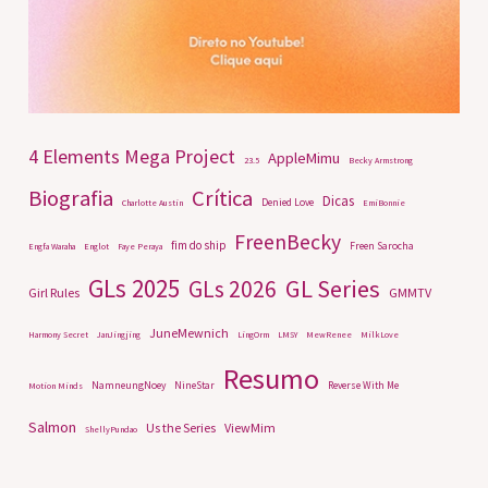
4 Elements Mega Project
AppleMimu
23.5
Becky Armstrong
Biografia
Crítica
Dicas
Denied Love
Charlotte Austin
EmiBonnie
FreenBecky
fim do ship
Freen Sarocha
Engfa Waraha
Englot
Faye Peraya
GLs 2025
GL Series
GLs 2026
Girl Rules
GMMTV
JuneMewnich
Harmony Secret
JanJingjing
LingOrm
LMSY
MewRenee
MilkLove
Resumo
NamneungNoey
NineStar
Reverse With Me
Motion Minds
Salmon
Us the Series
ViewMim
ShellyPundao