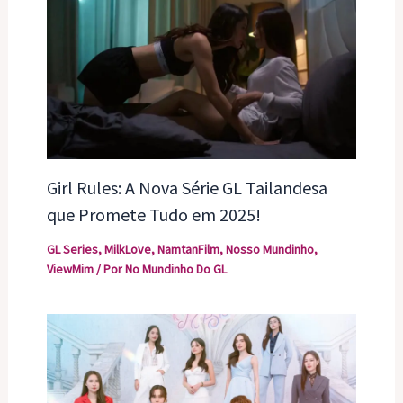
Girl Rules: A Nova Série GL Tailandesa
que Promete Tudo em 2025!
GL Series
,
MilkLove
,
NamtanFilm
,
Nosso Mundinho
,
ViewMim
/ Por
No Mundinho Do GL