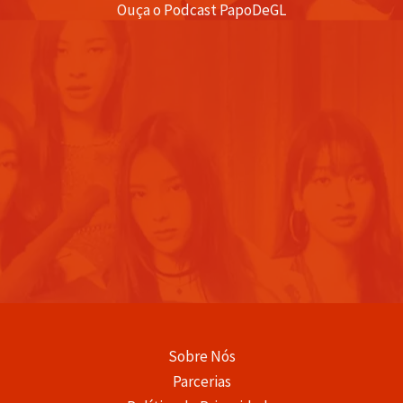
Ouça o Podcast PapoDeGL
Sobre Nós
Parcerias