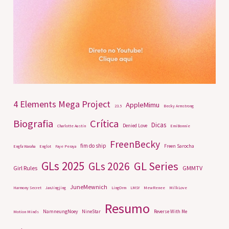
4 Elements Mega Project
AppleMimu
23.5
Becky Armstrong
Biografia
Crítica
Dicas
Denied Love
Charlotte Austin
EmiBonnie
FreenBecky
fim do ship
Freen Sarocha
Engfa Waraha
Englot
Faye Peraya
GLs 2025
GL Series
GLs 2026
Girl Rules
GMMTV
JuneMewnich
Harmony Secret
JanJingjing
LingOrm
LMSY
MewRenee
MilkLove
Resumo
NamneungNoey
NineStar
Reverse With Me
Motion Minds