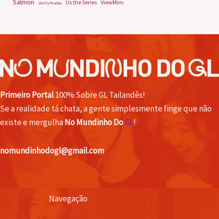
Salmon
Us the Series
ViewMim
ShellyPundao
Primeiro Portal
100% Sobre GL Tailandês!
Se a realidade tá chata, a gente simplesmente finge que não
existe e mergulha
No Mundinho Do
GL
!
nomundinhodogl@gmail.com
Navegação