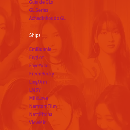
Guia de GLs
GL Series
Achadinhos do GL
Ships
EmiBonnie
EngLot
FayeYoko
FreenBecky
LingOrm
LMSY
MilkLove
NamtamFilm
NattPitcha
ViewMin