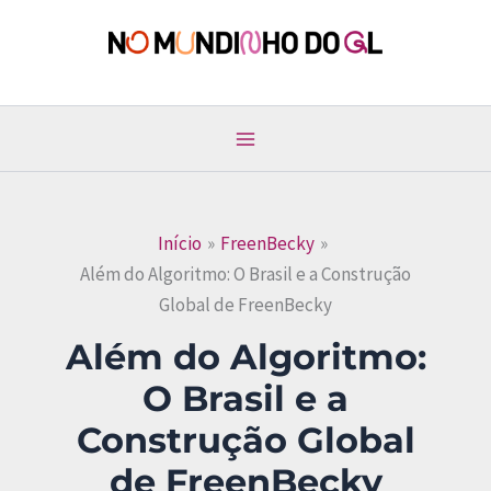
Ir
para
No Mundinho do GL
o
conteúdo
Início
FreenBecky
Além do Algoritmo: O Brasil e a Construção
Global de FreenBecky
Além do Algoritmo:
O Brasil e a
Construção Global
de FreenBecky