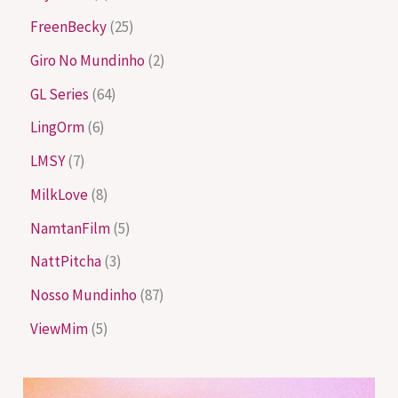
FreenBecky
(25)
Giro No Mundinho
(2)
GL Series
(64)
LingOrm
(6)
LMSY
(7)
MilkLove
(8)
NamtanFilm
(5)
NattPitcha
(3)
Nosso Mundinho
(87)
ViewMim
(5)