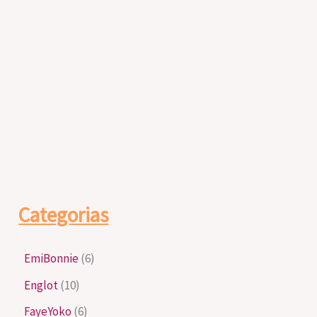
Categorias
EmiBonnie
(6)
Englot
(10)
FayeYoko
(6)