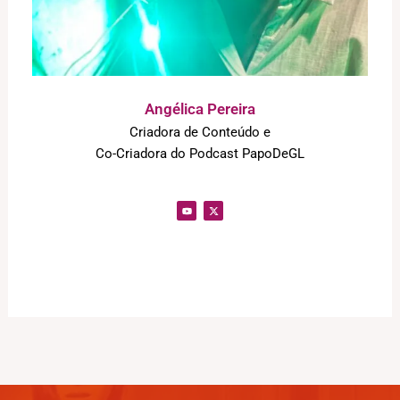
Angélica Pereira
Criadora de Conteúdo e
Co-Criadora do Podcast PapoDeGL
Y
X
o
-
u
t
t
w
u
i
b
t
e
t
e
r