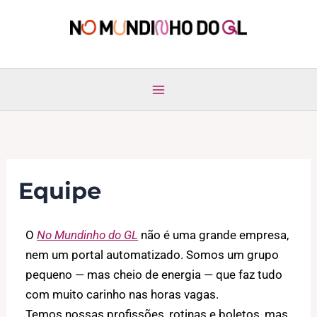
Ir
para
No Mundinho do GL
o
conteúdo
Equipe
O
No Mundinho do GL
não é uma grande empresa,
nem um portal automatizado. Somos um grupo
pequeno — mas cheio de energia — que faz tudo
com muito carinho nas horas vagas.
Temos nossas profissões, rotinas e boletos, mas