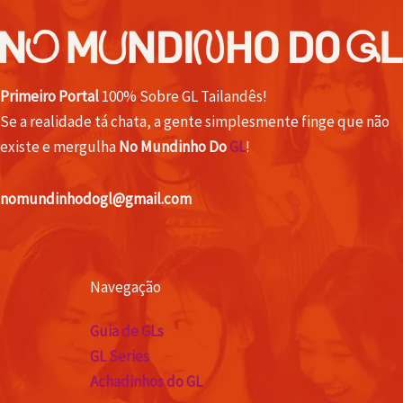
Primeiro Portal
100% Sobre GL Tailandês!
Se a realidade tá chata, a gente simplesmente finge que não
existe e mergulha
No Mundinho Do
GL
!
nomundinhodogl@gmail.com
Navegação
Guia de GLs
GL Series
Achadinhos do GL