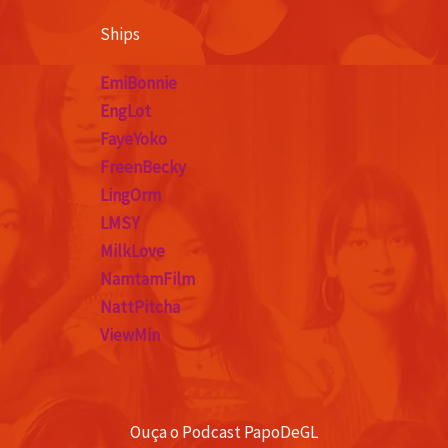
Ships
EmiBonnie
EngLot
FayeYoko
FreenBecky
LingOrm
LMSY
MilkLove
NamtamFilm
NattPitcha
ViewMin
Ouça o Podcast PapoDeGL